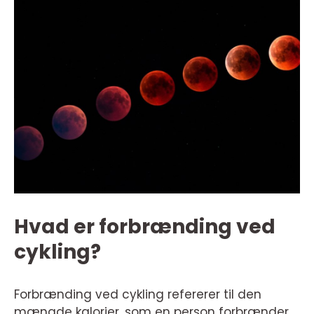
Hvad er forbrænding ved
cykling?
Forbrænding ved cykling refererer til den
mængde kalorier, som en person forbrænder,