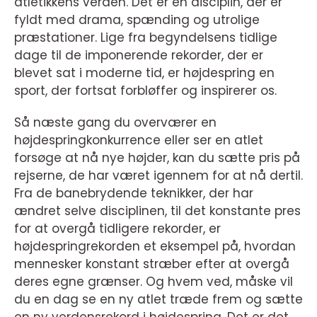
atletikkens verden. Det er en disciplin, der er
fyldt med drama, spænding og utrolige
præstationer. Lige fra begyndelsens tidlige
dage til de imponerende rekorder, der er
blevet sat i moderne tid, er højdespring en
sport, der fortsat forbløffer og inspirerer os.
Så næste gang du overværer en
højdespringkonkurrence eller ser en atlet
forsøge at nå nye højder, kan du sætte pris på
rejserne, de har været igennem for at nå dertil.
Fra de banebrydende teknikker, der har
ændret selve disciplinen, til det konstante pres
for at overgå tidligere rekorder, er
højdespringrekorden et eksempel på, hvordan
mennesker konstant stræber efter at overgå
deres egne grænser. Og hvem ved, måske vil
du en dag se en ny atlet træde frem og sætte
en ny verdensrekord i højdespring. Det er det,