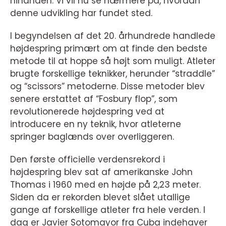
hinanden. Vi vil nu se nærmere på, hvordan
denne udvikling har fundet sted.
I begyndelsen af det 20. århundrede handlede
højdespring primært om at finde den bedste
metode til at hoppe så højt som muligt. Atleter
brugte forskellige teknikker, herunder “straddle”
og “scissors” metoderne. Disse metoder blev
senere erstattet af “Fosbury flop”, som
revolutionerede højdespring ved at
introducere en ny teknik, hvor atleterne
springer baglænds over overliggeren.
Den første officielle verdensrekord i
højdespring blev sat af amerikanske John
Thomas i 1960 med en højde på 2,23 meter.
Siden da er rekorden blevet slået utallige
gange af forskellige atleter fra hele verden. I
dag er Javier Sotomayor fra Cuba indehaver