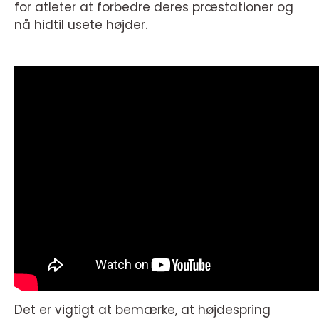
for atleter at forbedre deres præstationer og
nå hidtil usete højder.
Det er vigtigt at bemærke, at højdespring