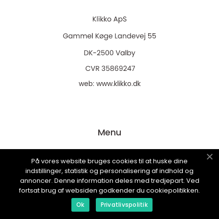
web:
www.klikko.dk
Menu
På vores website bruges cookies til at huske dine
Annoncering
indstillinger, statistik og personalisering af indhold og
Om os
annoncer. Denne information deles med tredjepart. Ved
fortsat brug af websiden godkender du cookiepolitikken.
Cookies
Ok
Privatlivspolitik
Kontakt os