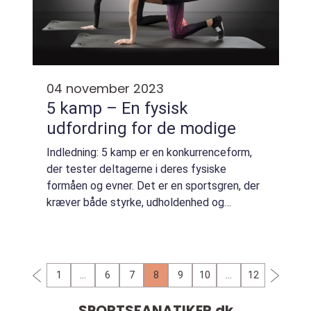
04 november 2023
5 kamp – En fysisk
udfordring for de modige
Indledning: 5 kamp er en konkurrenceform,
der tester deltagerne i deres fysiske
formåen og evner. Det er en sportsgren, der
kræver både styrke, udholdenhed og
smidighed. Denne artikel vil give dig en
dybdegående indsigt i 5 kamp, herunder dets
oprind...
1
…
6
7
8
9
10
…
12
SPORTSFANATIKER.
dk