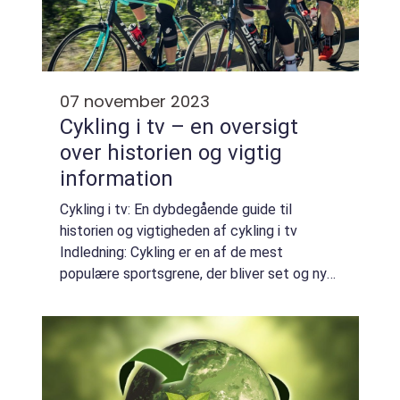
07 november 2023
Cykling i tv – en oversigt
over historien og vigtig
information
Cykling i tv: En dybdegående guide til
historien og vigtigheden af cykling i tv
Indledning: Cykling er en af de mest
populære sportsgrene, der bliver set og nydt
af millioner af mennesker verden over. Og
hvad er en bedre måde at følge denne
spændende...