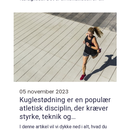
forskellige discipliner, der alle er designet til
at teste en atlets evne inden...
05 november 2023
Kuglestødning er en populær
atletisk disciplin, der kræver
styrke, teknik og
eksplosivitet
I denne artikel vil vi dykke ned i alt, hvad du